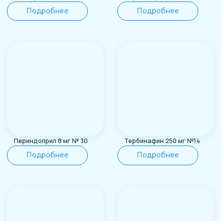
Подробнее
Подробнее
Предоставлять продукты и услуги
высшего качества. Мы хотим, чтобы
наши клиенты получали лучшую
цену, а наши партнёры — надёжного
и долгосрочного делового
союзника.
Главная
О компании
Продукты
Контакты