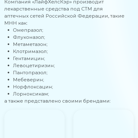
Гентамицин;
Левоцетиризин;
Пантопразол;
Мебеверин;
Норфлоксацин;
Лорноксикам;
а также представлено своими брендами:
Амоксициллин+Клавулановая
Амоксициллин+Клавулановая
кислота 875мг + 125мг №14
кислота 250мг + 125мг №14
Подробнее
Подробнее