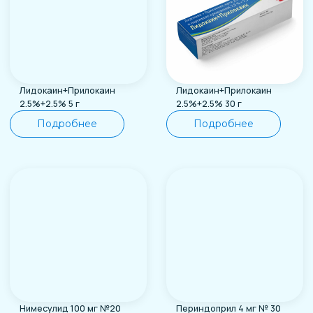
Периндоприл 8 мг № 30
Тербинафин 250 мг №14
Подробнее
Подробнее
Тербинафин крем 30 гр
Торасемид ИдеяФарм 10 мг №30
Подробнее
Подробнее
Торасемид ИдеяФарм 10
Адапален+Клиндамицин
мг №60
Идея Фарм 15гр