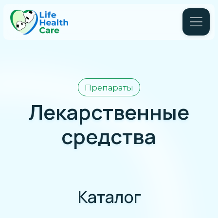
Препараты
Лекарственные
средства
Каталог
Компания «ЛайфХелсКэр» производит
лекарственные средства под СТМ для
аптечных сетей Российской Федерации, такие
МНН как:
Омепразол;
Флуконазол;
Метаметазон;
Клотримазол;